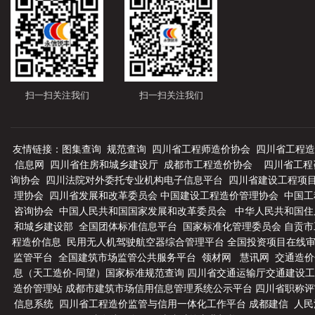
扫一扫关注我们
扫一扫关注我们
友情链接：
图集查询
规范查询
四川省工程师造价协会
四川省工程造
信息网
四川省住房和城乡建设厅
成都市工程造价协会
四川省工程
询协会
四川法院对外委托专业机构电子信息平台
四川省建设工程项
理协会
四川省发展和改革委员会
中国建设工程造价管理协会
中国工
咨询协会
中国人民共和国国家发展和改革委员会
中华人民共和国住
和城乡建设部
全国团体标准信息平台
国家标准化管理委员会
自贡市
程造价信息
民用无人机驾驶航空器综合管理平台
全国投资项目在线
监管平台
全国建筑市场监管公共服务平台
领材网
慧讯网
交通造价
息（天工造价-同望）
国家标准规范查询
四川省交通运输厅交通建设工
造价管理站
成都市建筑市场信用信息管理系统公示平台
四川省职称评
信息系统
四川省工程造价监管与信用一体化工作平台
成都建信
人民