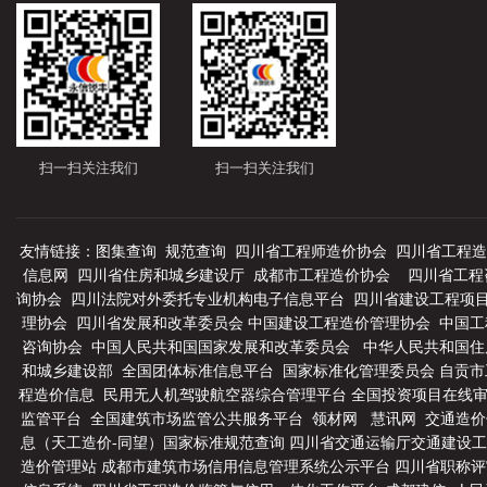
扫一扫关注我们
扫一扫关注我们
友情链接：
图集查询
规范查询
四川省工程师造价协会
四川省工程造
信息网
四川省住房和城乡建设厅
成都市工程造价协会
四川省工程
询协会
四川法院对外委托专业机构电子信息平台
四川省建设工程项
理协会
四川省发展和改革委员会
中国建设工程造价管理协会
中国工
咨询协会
中国人民共和国国家发展和改革委员会
中华人民共和国住
和城乡建设部
全国团体标准信息平台
国家标准化管理委员会
自贡市
程造价信息
民用无人机驾驶航空器综合管理平台
全国投资项目在线
监管平台
全国建筑市场监管公共服务平台
领材网
慧讯网
交通造价
息（天工造价-同望）
国家标准规范查询
四川省交通运输厅交通建设工
造价管理站
成都市建筑市场信用信息管理系统公示平台
四川省职称评