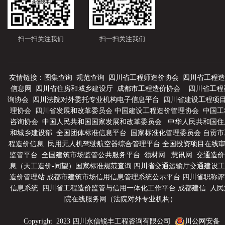
扫一扫关注我们
扫一扫关注我们
友情链接：
图集查询
规范查询
四川省工程师造价协会
四川省工程造
信息网
四川省住房和城乡建设厅
成都市工程造价协会
四川省工程
询协会
四川法院对外委托专业机构电子信息平台
四川省建设工程项
理协会
四川省发展和改革委员会
中国建设工程造价管理协会
中国工
咨询协会
中国人民共和国国家发展和改革委员会
中华人民共和国住
和城乡建设部
全国团体标准信息平台
国家标准化管理委员会
自贡市
程造价信息
民用无人机驾驶航空器综合管理平台
全国投资项目在线
监管平台
全国建筑市场监管公共服务平台
领材网
慧讯网
交通造价
息（天工造价-同望）
国家标准规范查询
四川省交通运输厅交通建设工
造价管理站
成都市建筑市场信用信息管理系统公示平台
四川省职称评
信息系统
四川省工程造价监管与信用一体化工作平台
成都建信
人民
院在线服务网（法院对外专业机构）
Copyright 2023 四川永信锐丰工程咨询有限公司
川公网安备